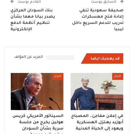
السابق بوست
القادم بوست
صحيفة سعودية تنفي
بنك السودان المركزي
إعادة فتح معسكرات
يصدر بيانا مهما بشأن
تدريب للدعم السريع داخل
تنظيم أنظمة الدفع
ليبيا
الإلكترونية
المزيد عن المؤلف
قد يعجبك ايضا
اخبار
اخبار
في إعلان مفاجئ.. المصباح
السيناتور الأمريكي كريس
أبوزيد يعتزل العسكرية
هولين يخرج من جلسة
ويعود إلى الحياة المدنية
سرية بشأن السودان