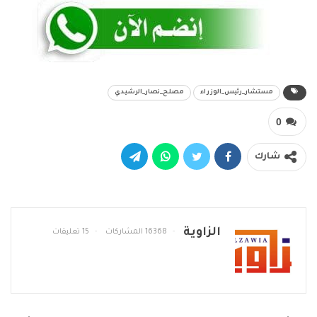
مستشار_رئيس_الوزراء
مصلح_نصار_الرشيدي
0
شارك
الزاوية
16368 المشاركات
15 تعليقات