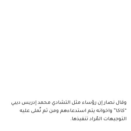
وقال نصار إن رؤساء مثل التشادي محمد إدريس ديبي
“كاكا” واخوانه يتم استدعاءهم ومن ثم تٌملى عليه
التوجيهات المٌراد تنفيذها.