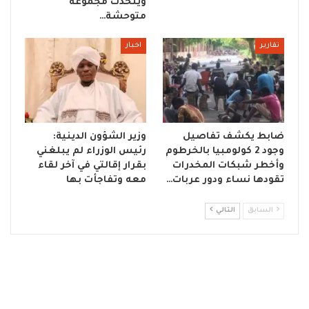
ويتحدث مجموعة
متوحشة…
تقارير
اخبار
ضابط يكشف تفاصيل
وزير الشؤون الدينية:
وجود 2 كولومبيا بالخرطوم
رئيس الوزراء لم يبلغني
وأخطر شبكات المخدرات
بقرار إقالتي في آخر لقاء
تقودها نساء ودور عربات…
معه وتفاجأت بها
السابق
التالي