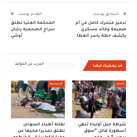
السابق بوست
القادم بوست
تدمير متحرك كامل في أم
المحكمة العليا تطلق
صميمة وقائد عسكري
سراح الصحفية رشان
يكشف خطة ياسر العطا
أوشي
المزيد عن المؤلف
قد يعجبك ايضا
اخبار
الرئيسية
شرطة جبل أولياء تنهي
نقابة أطباء السودان
أسطورة قاتل “سوق
تطلق تحذيرا مخيفا عن