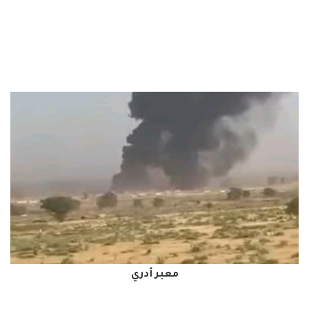
معبر أدري