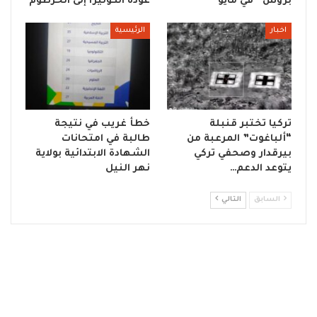
بروس” في مايو
عودة الكوليرا إلى الخرطوم
اخبار
الرئيسية
تركيا تختبر قنبلة
خطأ غريب في نتيجة
“ألباغوت” المرعبة من
طالبة في امتحانات
بيرقدار وصحفي تركي
الشهادة الابتدائية بولاية
يتوعد الدعم…
نهر النيل
السابق
التالي