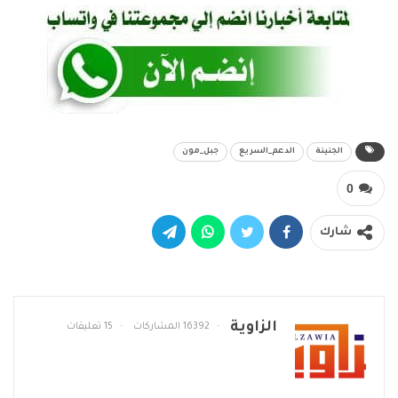
الجنينة
الدعم_السريع
جبل_مون
0
شارك
الزاوية
16392 المشاركات
15 تعليقات