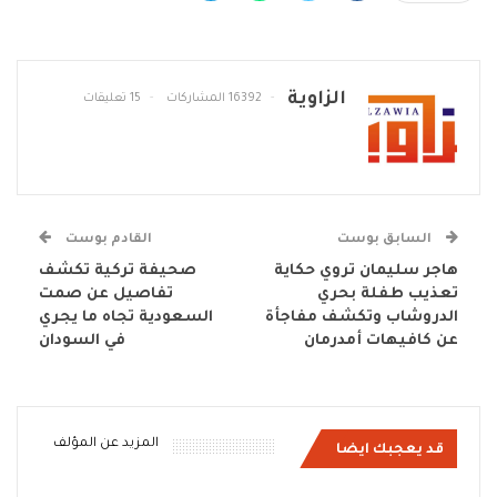
الزاوية
16392 المشاركات
15 تعليقات
السابق بوست
القادم بوست
هاجر سليمان تروي حكاية
صحيفة تركية تكشف
تعذيب طفلة بحري
تفاصيل عن صمت
الدروشاب وتكشف مفاجأة
السعودية تجاه ما يجري
عن كافيهات أمدرمان
في السودان
المزيد عن المؤلف
قد يعجبك ايضا