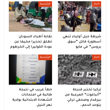
اخبار
الرئيسية
شرطة جبل أولياء تنهي
نقابة أطباء السودان
أسطورة قاتل “سوق
تطلق تحذيرا مخيفا عن
بروس” في مايو
عودة الكوليرا إلى الخرطوم
اخبار
الرئيسية
تركيا تختبر قنبلة
خطأ غريب في نتيجة
“ألباغوت” المرعبة من
طالبة في امتحانات
بيرقدار وصحفي تركي
الشهادة الابتدائية بولاية
يتوعد الدعم…
نهر النيل