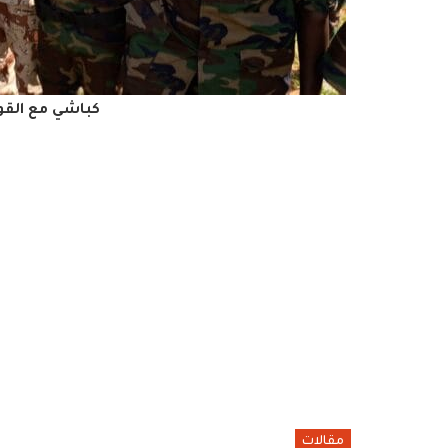
كباشي مع القو
مقالات