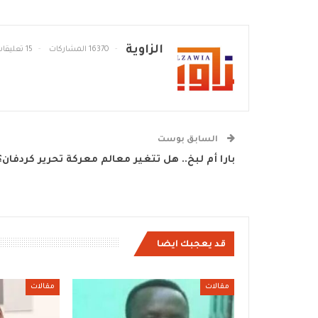
الزاوية
16370 المشاركات
15 تعليقات
السابق بوست
بارا أم لبخ.. هل تتغير معالم معركة تحرير كردفان؟
قد يعجبك ايضا
مقالات
مقالات