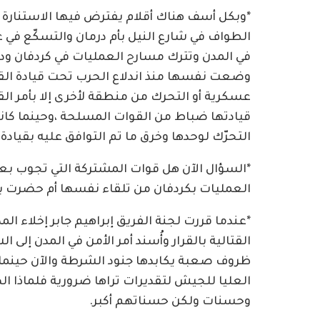
*وبكل أسف هناك أقلام يفترض فيها الاستنارة وا
الطواف في شارع النيل بأم درمان والتسكّع في
في المدن وتترك مسارح العمليات في كردفان ودا
وضعت نفسها منذ اندلاع الحرب تحت قيادة الق
عسكرية أو التحرك من منطقة لأخرى إلا بأمر ا
قيادتها ضباط من القوات المسلحة ،وحينما ك
التحرّك لوحدها وخرق ما تم التوافق عليه بقياد
*السؤال الآن هل قوات المشتركة التي تجوب 
العمليات بكردفان من تلقاء نفسها أم حضرت بت
*عندما قررت لجنة الفريق إبراهيم جابر إخلاء 
القتالية بالقرار وأُسند أمر الأمن في المدن إل
ظروف صعبة يكابدها جنود الشرطة والآن حينما 
العليا للجيش لتقديرات تراها ضرورية فلماذا ا
وحسنات ولكن حسناتهم أكبر.