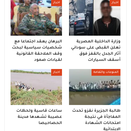
اخبار
اخبار
وزارة الداخلية المصرية
البرهان يعقد اجتماعا مع
تعلن القبض على سوداني
شخصيات سياسية لبحث
أثار الجدل بالقفز فوق
وقف الملاحقة القانونية
أسقف السيارات
لقيادات صمود
المنوعات والثقافة
اخبار
طالبة الجزيرة نقزو تحدث
ساعات قاسية ولحظات
المفاجأة في نتيجة
عصيبة تشهدها مدينة
امتحانات الشهادة
الحصاحيصا
الابتدائية