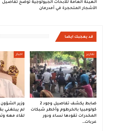
الهيئة العامة للأبحاث الجيولوجية توضح تفاصيل
الأشجار المتحجرة في أمدرمان
قد يعجبك ايضا
تقارير
اخبار
ضابط يكشف تفاصيل وجود 2
وزير الشؤون ا
كولومبيا بالخرطوم وأخطر شبكات
لم يبلغني بقر
المخدرات تقودها نساء ودور
لقاء معه وتف
عربات…