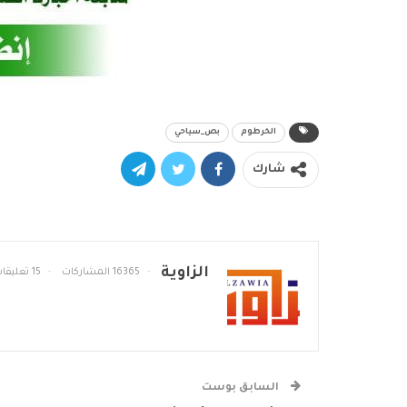
الخرطوم
بص_سياحي
شارك
الزاوية
16365 المشاركات
15 تعليقات
السابق بوست