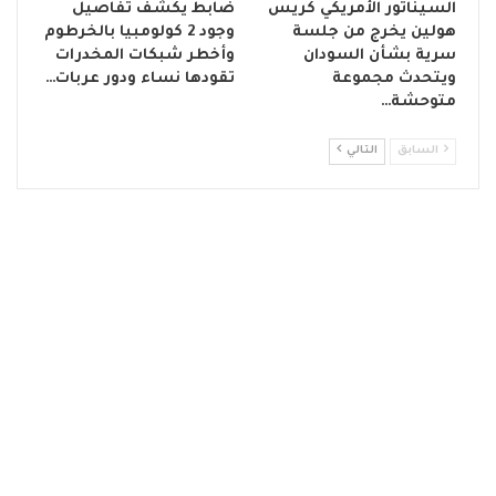
السيناتور الأمريكي كريس
ضابط يكشف تفاصيل
هولين يخرج من جلسة
وجود 2 كولومبيا بالخرطوم
سرية بشأن السودان
وأخطر شبكات المخدرات
ويتحدث مجموعة
تقودها نساء ودور عربات…
متوحشة…
السابق
التالي