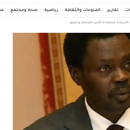
ات
تقارير
المنوعات والثقافة
رياضية
صحة ومجتمع
مق
يادة استعادة الأمن لكردفان ودارفور