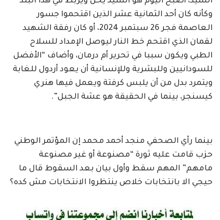
السيد، أصبح اليوم هو السيد يحل ويربط في هذا البلد
وكأنه كان أحد الثمانية عشر الذين اقتحموا جسور
العاصمة فجر 26 سبتمبر 2024، أو كان رفقة الشهيد
لقمان الذي اقتحم خط النار ليوصل الإمداد للسلاح
الطبي ويكون سببا في تحرير أم درمان، وأضاف “الأفضل
للسودانيين وللبشرية وللإنسانية أن يعود أردول للغابة
ويتمرد بدل من أن يلبس كرفتة ويعمل فيها هنري
كيسنجر، بينما في الحقيقة هو عشة الجبل”.
بينما رأي الصحفي منجد أحمد محمد إن المؤتمر الوطني
حزب قامت عليه ثورة “مصنوعة أو غير مصنوعة
مامهم” المهم سقط وأول بيان بعد السقوط قال ما
حيجي الا بانتخابات خلاص ينتظروا الانتخابات مش كده؟