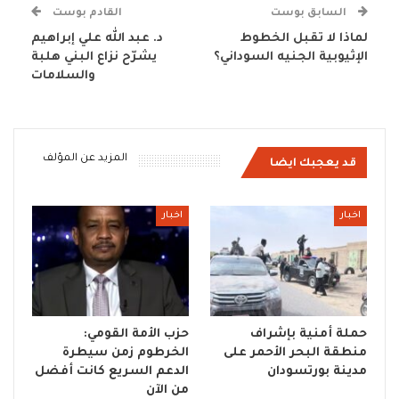
السابق بوست
القادم بوست
لماذا لا تقبل الخطوط
د. عبد الله علي إبراهيم
الإثيوبية الجنيه السوداني؟
يشرّح نزاع البني هلبة
والسلامات
المزيد عن المؤلف
قد يعجبك ايضا
اخبار
اخبار
حملة أمنية بإشراف
حزب الأمة القومي:
منطقة البحر الأحمر على
الخرطوم زمن سيطرة
مدينة بورتسودان
الدعم السريع كانت أفضل
من الآن