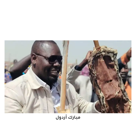
مبارك أردول