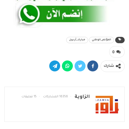
المؤتمر_الوطني
مبارك_أردول
0
شارك
الزاوية
16356 المشاركات
15 تعليقات