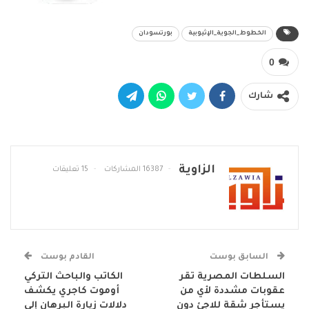
الخطوط_الجوية_الإثيوبية
بورتسودان
0
شارك
الزاوية
16387 المشاركات
15 تعليقات
السابق بوست
القادم بوست
السلطات المصرية تقر
الكاتب والباحث التركي
عقوبات مشددة لأي من
أوموت كاجري يكشف
يستأجر شقة للاجئ دون
دلالات زيارة البرهان إلى