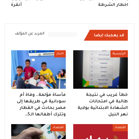
اخطار الشرطة
أنقرة
المزيد عن المؤلف
قد يعجبك ايضا
الرئيسية
اخبار
خطأ غريب في نتيجة
مأساة مؤلمة.. وفاة أم
طالبة في امتحانات
سودانية في طريقها إلى
الشهادة الابتدائية بولاية
مصر بحادث في القطار
نهر النيل
وتترك أطفالها الـ5…
اقتصاد
اقتصاد