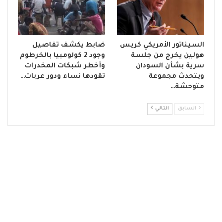
السيناتور الأمريكي كريس
ضابط يكشف تفاصيل
هولين يخرج من جلسة
وجود 2 كولومبيا بالخرطوم
سرية بشأن السودان
وأخطر شبكات المخدرات
ويتحدث مجموعة
تقودها نساء ودور عربات…
متوحشة…
السابق
التالي