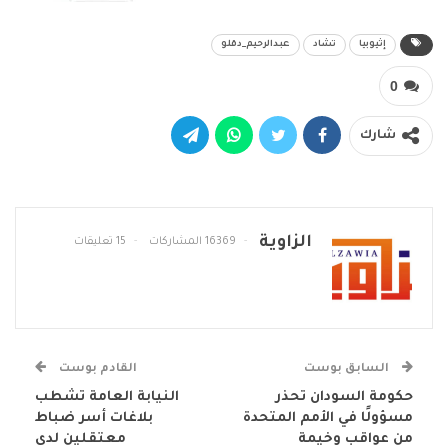
إثيوبيا
تشاد
عبدالرحيم_دقلو
0
شارك
الزاوية
16369 المشاركات
15 تعليقات
السابق بوست
القادم بوست
حكومة السودان تحذر
النيابة العامة تشطب
مسؤولًا في الأمم المتحدة
بلاغات أسر ضباط
من عواقب وخيمة
معتقلين لدى