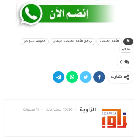
الأمم_المتحدة
برنامج_الأمم_المتحدة_الإنمائي
حكومة السودان
نيروبي
0
شارك
الزاوية
16395 المشاركات
15 تعليقات