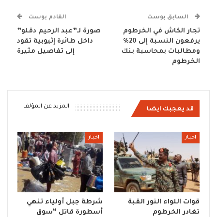
السابق بوست
القادم بوست
تجار الكاش في الخرطوم
صورة لـ”عبد الرحيم دقلو”
يرفعون النسبة إلى 20%
داخل طائرة إثيوبية تقود
ومطالبات بمحاسبة بنك
إلى تفاصيل مثيرة
الخرطوم
المزيد عن المؤلف
قد يعجبك ايضا
اخبار
اخبار
قوات اللواء النور القبة
شرطة جبل أولياء تنهي
تغادر الخرطوم
أسطورة قاتل “سوق