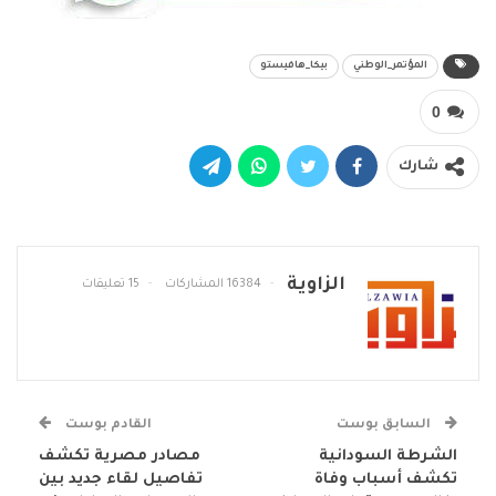
المؤتمر_الوطني
بيكا_هافيستو
0
شارك
الزاوية
16384 المشاركات
15 تعليقات
السابق بوست
القادم بوست
الشرطة السودانية
مصادر مصرية تكشف
تكشف أسباب وفاة
تفاصيل لقاء جديد بين