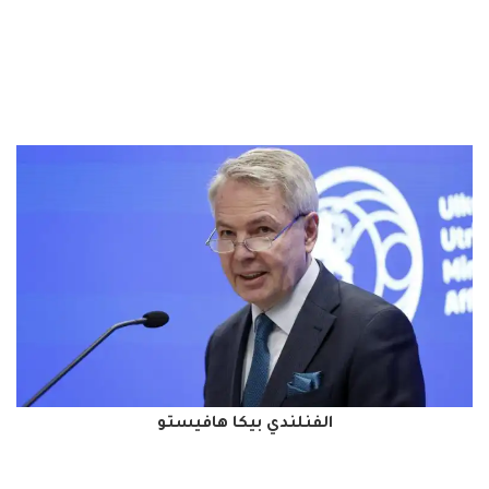
الفنلندي بيكا هافيستو