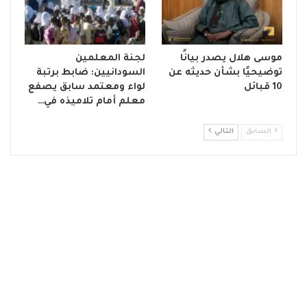
موسى هلال يصدر بيانًا
لجنة المعلمين
توضيحيًا بشأن حديثه عن
السودانيين: ضابط برتبة
10 قبائل
لواء ومعتمد سابق يصفع
معلم أمام تلاميذه في…
السابق
التالي