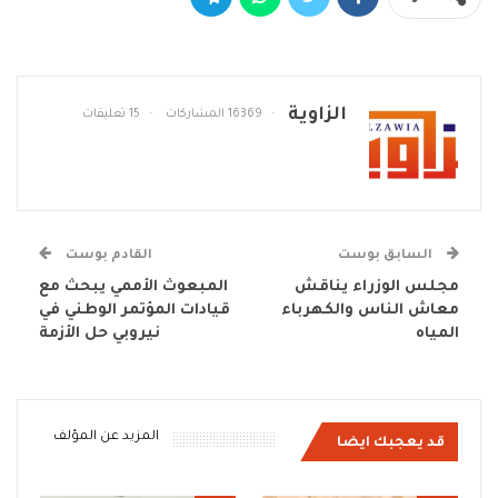
الزاوية
16369 المشاركات
15 تعليقات
السابق بوست
القادم بوست
مجلس الوزراء يناقش
المبعوث الأممي يبحث مع
معاش الناس والكهرباء
قيادات المؤتمر الوطني في
المياه
نيروبي حل الأزمة
المزيد عن المؤلف
قد يعجبك ايضا