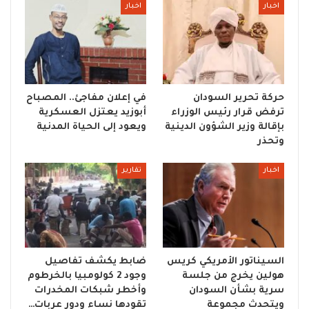
اخبار
اخبار
حركة تحرير السودان
في إعلان مفاجئ.. المصباح
ترفض قرار رئيس الوزراء
أبوزيد يعتزل العسكرية
بإقالة وزير الشؤون الدينية
ويعود إلى الحياة المدنية
وتحذر
اخبار
تقارير
السيناتور الأمريكي كريس
ضابط يكشف تفاصيل
هولين يخرج من جلسة
وجود 2 كولومبيا بالخرطوم
سرية بشأن السودان
وأخطر شبكات المخدرات
ويتحدث مجموعة
تقودها نساء ودور عربات…