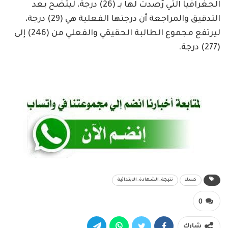
الجغرافيا التي رُصدت لها بـ (26) درجة، ليتضح بعد
التدقيق والمراجعة أن درجتها الفعلية هي (29) درجة،
ليرتفع مجموع الطالبة الحقيقي والفعلي من (246) إلى
(277) درجة.
كسلا
نتيجة_الشهادة_الابتدائية
0
شارك