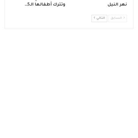
نهر النيل
وتترك أطفالها الـ5…
السابق
التالي