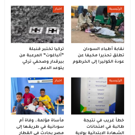
الرئيسية
اخبار
نقابة أطباء السودان
تركيا تختبر قنبلة
تطلق تحذيرا مخيفا عن
“ألباغوت” المرعبة من
عودة الكوليرا إلى الخرطوم
بيرقدار وصحفي تركي
يتوعد الدعم…
الرئيسية
اخبار
خطأ غريب في نتيجة
مأساة مؤلمة.. وفاة أم
طالبة في امتحانات
سودانية في طريقها إلى
الشهادة الابتدائية بولاية
مصر بحادث في القطار