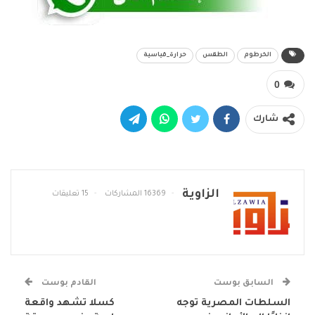
الخرطوم
الطقس
حرارة_قياسية
0
شارك
الزاوية
16369 المشاركات
15 تعليقات
السابق بوست
القادم بوست
السلطات المصرية توجه
كسلا تشهد واقعة