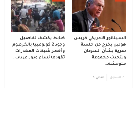
السيناتور الأمريكي كريس
ضابط يكشف تفاصيل
هولين يخرج من جلسة
وجود 2 كولومبيا بالخرطوم
سرية بشأن السودان
وأخطر شبكات المخدرات
ويتحدث مجموعة
تقودها نساء ودور عربات…
متوحشة…
السابق
التالي