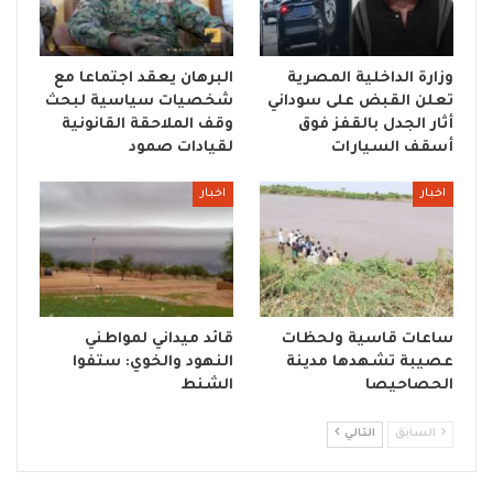
وزارة الداخلية المصرية
البرهان يعقد اجتماعا مع
تعلن القبض على سوداني
شخصيات سياسية لبحث
أثار الجدل بالقفز فوق
وقف الملاحقة القانونية
أسقف السيارات
لقيادات صمود
اخبار
اخبار
ساعات قاسية ولحظات
قائد ميداني لمواطني
عصيبة تشهدها مدينة
النهود والخوي: ستفوا
الحصاحيصا
الشنط
السابق
التالي