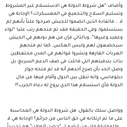
وأضاف “هل شروط الدولة هي الاستسلام غير المشروط
وتسليم السلاح والتجميع في المعسكرات؟ الإجابة هي
لا .. فالقادة الذين انضموا للجيش صرحوا علناً بأنهم لم
يستسلموا، وفي الحقيقة فقد تم منحهم رتب عليا “لواء
وعميد وغيرها”، وبالتالي فإن من هم دونهم في الجيش
سيخضعون لهم وليس العكس. كما تم منحهم
العربات الفارهة ونشروا قواتهم في المدن محتفظين
بذات بندقيتهم التي قاتلت في صف الدعم السريع، بل
وصل الحد بأن صرح أحدهم أنه قد تم منحه جواز
دبلوماسي، وانه تنقل بين الدول وأقام فيها من مال
الدولة فأي استسلام هذا الذي يروج له دعاة الحرب؟!
وواصل سلك بالقول: هل شروط الدولة هي المحاسبة
على ما تم ارتكابه في حق الناس من جرائم؟ الإجابة هي لا
.. وللمفارقة فإن من انضم ل “حضن الوطن” هم تحديداً