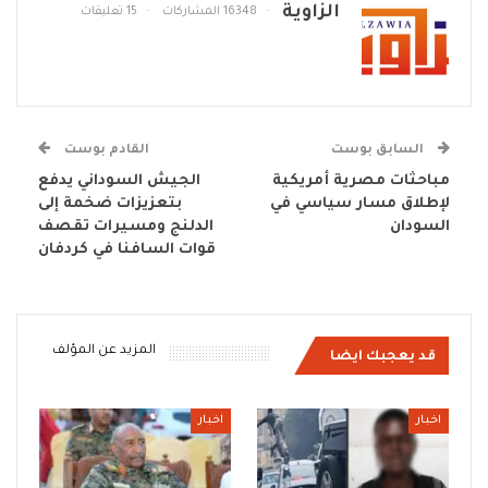
الزاوية
16348 المشاركات
15 تعليقات
السابق بوست
القادم بوست
مباحثات مصرية أمريكية
الجيش السوداني يدفع
لإطلاق مسار سياسي في
بتعزيزات ضخمة إلى
السودان
الدلنج ومسيرات تقصف
قوات السافنا في كردفان
المزيد عن المؤلف
قد يعجبك ايضا
اخبار
اخبار