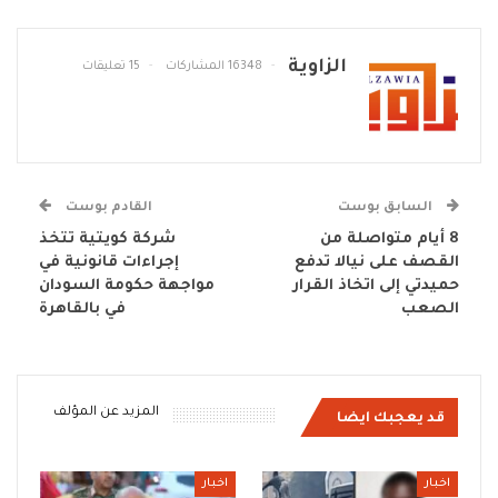
الزاوية
16348 المشاركات
15 تعليقات
السابق بوست
القادم بوست
8 أيام متواصلة من
شركة كويتية تتخذ
القصف على نيالا تدفع
إجراءات قانونية في
حميدتي إلى اتخاذ القرار
مواجهة حكومة السودان
الصعب
في بالقاهرة
المزيد عن المؤلف
قد يعجبك ايضا
اخبار
اخبار