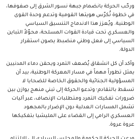
ورحّب الحركة بانضمام جبهة نسور الشرق إلى صفوفها،
في خطوة تُكرّس هويتها القومية وتدعم وحدة القوى
الوطنية. ويُعزز هذا الاندماج التنسيق السياسي
والعسكري تحت قيادة القوات المسلحة، محوّلاً التباين
السياسي إلى فعل وطني منضبط يصون استقرار
الدولة.
وأكد أن كل انشقاق يُضعف التمرد ويحقن دماء المدنيين
يمثل تطوراً مهماً في مسار المعركة الوطنية، بيد أن
المسؤولية الجنائية والحقوق الخاصة للضحايا لا
تسقط بالتقادم؛ وتدعو الحركة إلى تبني منهج يوازن بين
ضرورات تفكيك التمرد ومتطلبات الإنصاف، عبر آليات
تشمل المسارات العدلية دون الإضرار بالمجهود
العسكري الرامي إلى القضاء على المليشيا بتفكيكها
عروة عروة.
ودعت الحركة الحكومة والمجلس السيادي إلى الالتزام