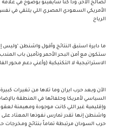
لصالح الآخر، ودا كنا شايفينو بوضوح في علاقة
الأمريكي السعودي المصري اللي يلتقي في نفس
الرياح
ما دايرة استبق النتائج وأقول واشنطن ‘وليس إ
ستكون مع أمن البحر الأحمر وتأمين باب المن
الاستراتيجية لا التكتيكية (وأعني دعم محور الفا
الآن وبعد حرب ايران وما تلاها من تغيرات كبير
السياسي لأمريكا وحلفائها في المنطقة بالإضاف
وإقليمية غير اللي كانت موجودة ومهيمنة لعقود، 
واشنطن إنها تقدر تمارس نفوذها المعتاد على ال
حرب السودان مرتبطة تماماً بنتائج ومخرجات حر