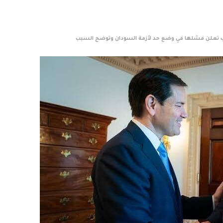
امب تعلن فشلها في وضع حد لأزمة السودان وتوضح السبب