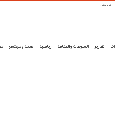
من نحن
ات
تقارير
المنوعات والثقافة
رياضية
صحة ومجتمع
مق