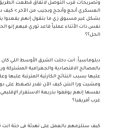
وتصريحات قرب التوصل لاتفاق قطعت الطريق عل
العسكري أنجع وأنجح وبجيب من الآخر > كيف داي
بشكل غير مسبوق زي ما بتقول إنهم يقعدوا يتف
نفس ذات الأثناء عملياً قاعد توري فيهم إنو 
الحل؟؟
دبلوماسياً: انت دخلت الشرق الأوسط اللي كان قا
بالمصالح الاقتصادية والجغرافية المشتركة ور
عليها بسبب النتائج الكارثية المترتبة عليها وع
ومشيت ورا النتن كيف الآن تقدر تضغط على دول
نفسها إنهم يوقفوا بذريعة الاستقرار الإقليمي 
غرب أفريقيا؟
كيف ستلزمهم بالعمل على تهدئة في حتة انت