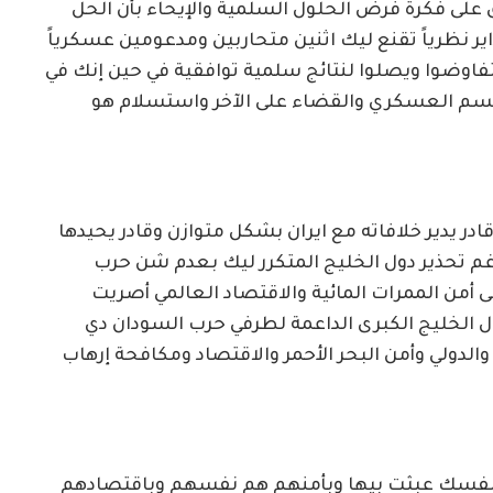
ى فكرة فرض الحلول السلمية والإيحاء بأن الحل
ر نظرياً تقنع ليك اثنين متحاربين ومدعومين عسكرياً
اوضوا ويصلوا لنتائج سلمية توافقية في حين إنك في
الحسم العسكري والقضاء على الآخر واستسلام هو
در يدير خلافاته مع ايران بشكل متوازن وقادر يحيدها
غم تحذير دول الخليج المتكرر ليك بعدم شن حرب
لى أمن الممرات المائية والاقتصاد العالمي أصريت
 الخليج الكبرى الداعمة لطرفي حرب السودان دي
والدولي وأمن البحر الأحمر والاقتصاد ومكافحة إرهاب
 نفسك عبثت بيها وبأمنهم هم نفسهم وباقتصادهم