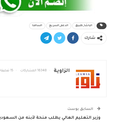
الباشا_طبيق
الدعم_السريع
السافنا
شارك
الزاوية
16348 المشاركات
15 تعليقات
السابق بوست
وزير التعليم العالي يطلب منحة لأبنه من السعودي