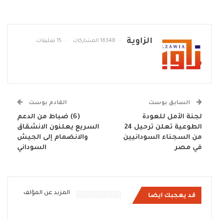
الزاوية
16348 المشاركات
15 تعليقات
السابق بوست
القادم بوست
لجنة الأمل للعودة
(6) ضباط من الدعم
الطوعية تعلن ترحيل 24
السريع يعلنون الانشقاق
من السجناء السودانيين
والانضمام إلى الجيش
في مصر
السوداني
المزيد عن المؤلف
قد يعجبك ايضا