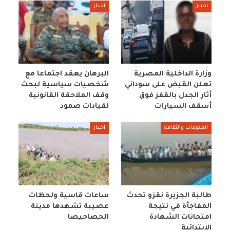
اخبار
اخبار
وزارة الداخلية المصرية
البرهان يعقد اجتماعا مع
تعلن القبض على سوداني
شخصيات سياسية لبحث
أثار الجدل بالقفز فوق
وقف الملاحقة القانونية
أسقف السيارات
لقيادات صمود
المنوعات والثقافة
اخبار
طالبة الجزيرة نقزو تحدث
ساعات قاسية ولحظات
المفاجأة في نتيجة
عصيبة تشهدها مدينة
امتحانات الشهادة
الحصاحيصا
الابتدائية