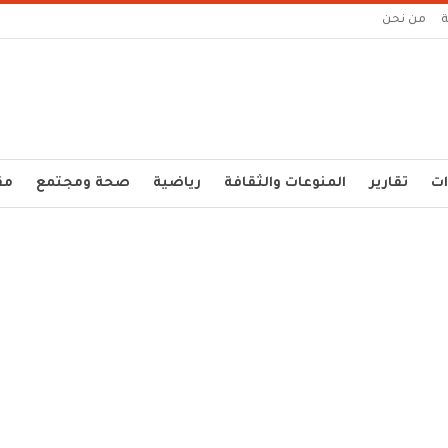
من نحن
ات
تقارير
المنوعات والثقافة
رياضية
صحة ومجتمع
مق