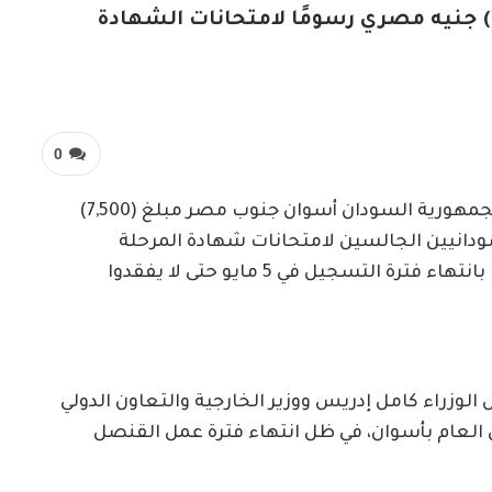
قنصلية السودان في أسوان تحدد (7.500) جنيه مصري رسومًا لامتحانات الشهادة
0
متابعات- الزاوية نت- حددت القنصلية العامة لجمهورية السودان أسوان جنوب مصر مبلغ (7,500)
انيين الجالسين لامتحانات شهادة المرحلة
المتوسطة، ووجهت انذرًا إلى أولياء أمور الطلاب بانتهاء فترة التسجيل في 5 مايو حتى لا يفقدوا
الوزراء كامل إدريس ووزير الخارجية والتعاون الدولي
العام بأسوان، في ظل انتهاء فترة عمل القنصل