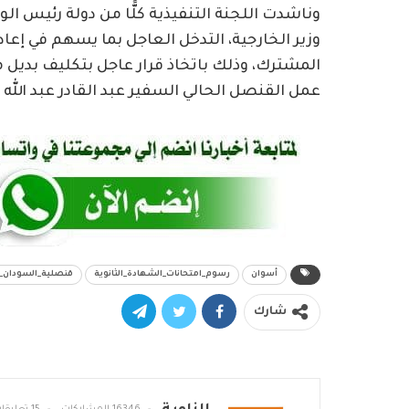
وناشدت اللجنة التنفيذية كلًّا من دولة رئيس ال
وزير الخارجية، التدخل العاجل بما يسهم في إ
المشترك، وذلك باتخاذ قرار عاجل بتكليف بديل
عمل القنصل الحالي السفير عبد القادر عبد الله
أسوان
رسوم_امتحانات_الشهادة_الثانوية
قنصلية_السودان_
شارك