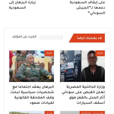
على إيقاف السعودية
زيارة البرهان إلى
دعمها لـ”الجيش
السعودية
السوداني”
المزيد عن المؤلف
قد يعجبك ايضا
اخبار
اخبار
وزارة الداخلية المصرية
البرهان يعقد اجتماعا مع
تعلن القبض على سوداني
شخصيات سياسية لبحث
أثار الجدل بالقفز فوق
وقف الملاحقة القانونية
أسقف السيارات
لقيادات صمود
المنوعات والثقافة
اخبار