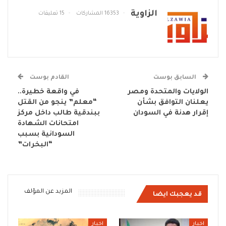
الزاوية
16353 المشاركات
15 تعليقات
السابق بوست
القادم بوست
الولايات والمتحدة ومصر
في واقعة خطيرة..
يعلنان التوافق بشأن
“معلم” ينجو من القتل
إقرار هدنة في السودان
ببندقية طالب داخل مركز
امتحانات الشهادة
السودانية بسبب
“البخرات”
المزيد عن المؤلف
قد يعجبك ايضا
اخبار
اخبار