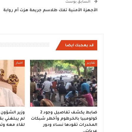
السابق بوست
الأجهزة الأمنية تفك طلاسم جريمة هزت أم روابة
قد يعجبك ايضا
تقارير
اخبار
ضابط يكشف تفاصيل وجود 2
وزير الشؤون ا
كولومبيا بالخرطوم وأخطر شبكات
لم يبلغني بقر
المخدرات تقودها نساء ودور
لقاء معه وتف
عربات…