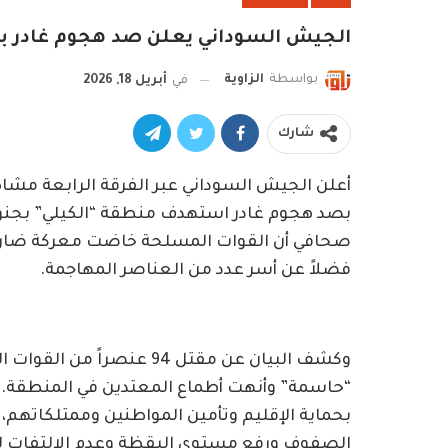
الجيش السوداني يعلن صد هجوم غادر بمن
بواسطة
الزاوية
في
أبريل 18, 2026
شارك
أعلن الجيش السوداني عبر الفرقة الرابعة مشاة 
بصد هجوم غادر استهدف منطقة “الكيلي” بجنوب إ
صحافي أن القوات المسلحة خاضت معركة ضارية 
فضلاً عن أسر عدد من العناصر المهاجمة.
​وكشف البيان عن مقتل 94 عن
“حاسمة” وأنهت أطماع المعتدين في المنطقة. وج
بحماية الإقليم وتأمين المواطنين وممتلكاتهم،
الصفوف ورفع مستوى اليقظة وعدم الالتفات للش