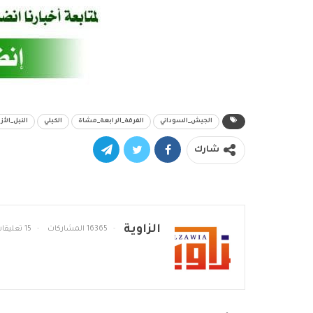
الجيش_السوداني
الفرقة_الرابعة_مشاة
الكيلي
النيل_الأز
شارك
الزاوية
16365 المشاركات
15 تعليقات