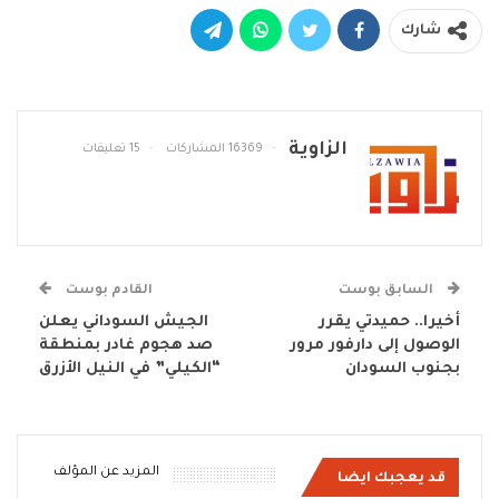
شارك
الزاوية
16369 المشاركات
15 تعليقات
السابق بوست
القادم بوست
أخيرا.. حميدتي يقرر
الجيش السوداني يعلن
الوصول إلى دارفور مرور
صد هجوم غادر بمنطقة
بجنوب السودان
“الكيلي” في النيل الأزرق
المزيد عن المؤلف
قد يعجبك ايضا