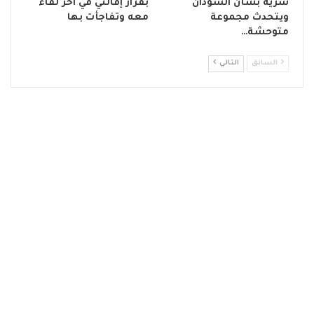
سرية بشأن السودان
بقرار إقالتي في آخر لقاء
ويتحدث مجموعة
معه وتفاجأت بها
متوحشة…
السابق
التالي