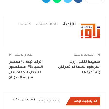
الزاوية
16403 المشاركات
15 تعليقات
السابق بوست
القادم بوست
صحيفة تكتب.. زرت
تركيا تبلغ لـ”مجلس
الخرطوم لكنها لم تعرفني
السيادة”: مستعدون
ولم أعرفها
للتدخل للحفاظ على
سيادة السودان
المزيد عن المؤلف
قد يعجبك ايضا