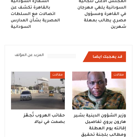
المجلس الأعلى للجالية
السفارة السودانية
السودانية يلغي مهرجان
بالقاهرة تكشف عن
في القاهرة ومسؤول
اتصالات مع السلطات
مصري يطالب بمهلة
المصرية بشأن المدارس
شهرين
السودانية
المزيد عن المؤلف
قد يعجبك ايضا
مقالات
مقالات
وزير الشؤون الدينية بشير
حقائب الهروب تُجهّز
هارون يروي تفاصيل
بصمت في نيالا
إقالته يوم العطلة
ومطالب بلجنة تحقيق