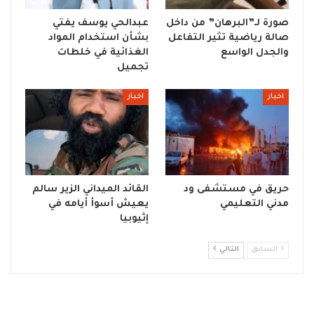
صورة لـ”البرهان” من داخل
عبدالحي يوسف يفتي
صالة رياضية تثير التفاعل
بشأن استخدام المواد
والجدل الواسع
الغذائية في خلطات
تجميل
اخبار
اخبار
حريق في مستشفى ود
القائد الميداني الزير سالم
مدني التعليمي
يعيش أسوأ أيامه في
إثيوبيا
السابق
التالي