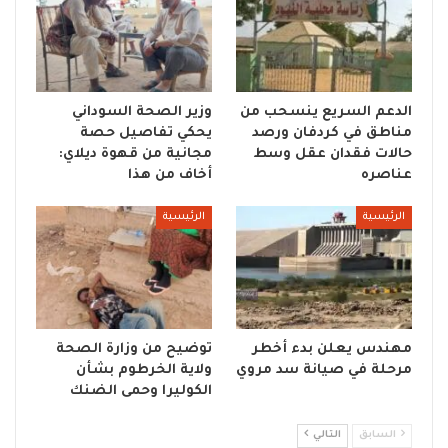
الدعم السريع ينسحب من
وزير الصحة السوداني
مناطق في كردفان ورصد
يحكي تفاصيل حصة
حالات فقدان عقل وسط
مجانية من قهوة ديلاي:
عناصره
أخاف من هذا
الرئيسية
الرئيسية
مهندس يعلن بدء أخطر
توضيح من وزارة الصحة
مرحلة في صيانة سد مروي
ولاية الخرطوم بشأن
الكوليرا وحمى الضنك
السابق
التالي