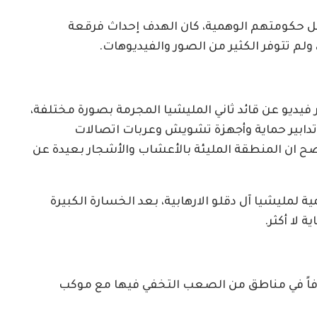
2025م، ومع حملة تشكيل حكومتهم الوهمية، كان الهدف إحداث فرقعة
م تتوفر الكثير من الصور والفيديوهات.
م 16 نوفمبر 2025م حيث انتشر فيديو عن قائد ثاني المليشيا المجرمة بصورة مختلفة،
دابير حماية وأجهزة تشويش وعربات اتصالات
ضح ان المنطقة المليئة بالأعشاب والأشجار بعيدة عن
لمليشيا آل دقلو الارهابية، بعد الخسارة الكبيرة
 لا أكثر.
وفاً في مناطق من الصعب التخفي فيها مع موكب