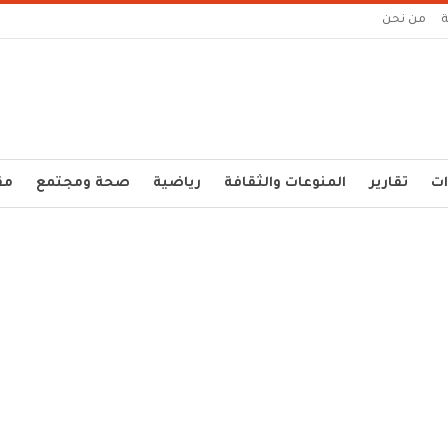
من نحن
ات
تقارير
المنوعات والثقافة
رياضية
صحة ومجتمع
مق