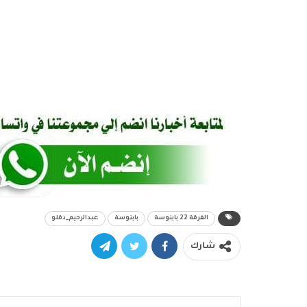
الفرقة 22 بابنوسة
بابنوسة
عبدالرحيم_دقلو
شارك