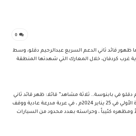
0
ا ظهور قائد ثاني الدعم السريع عبدالرحيم دقلو، وسط
ية غرب كردفان، خلال المعارك التي شهدتها المنطقة
قلو في بابنوسة.. ثلاثة مشاهد” قائلا: ظهر قائد ثاني
المليشيا المتمردة في بابنوسة ثلاث مرات: المرة الأولي في 25 يناير 2024م ، في عربة مدرعة عادية ووقف
 ومظهره كئيباً ، وحراسته بعدد محدود من السيارات