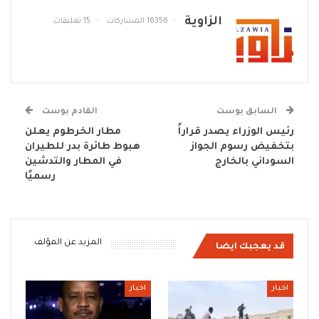
الزاوية
16356 المشاركات
15 تعليقات
السابق بوست
القادم بوست
رئيس الوزراء يصدر قراراً
مطار الخرطوم يعلن
بتخفيض رسوم الجواز
هبوط طائرة بدر للطيران
السوداني بالخارج
في المطار والتدشين
رسميًا
المزيد عن المؤلف
قد يعجبك ايضا
اخبار
اخبار