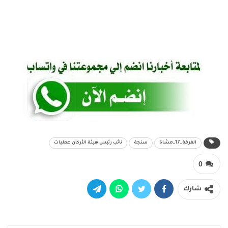
الفرقة_17_مشاة
سنجة
نائب رئيس هيئة الأركان عمليات
0
شارك