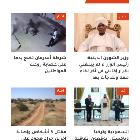
اخبار
اخبار
وزير الشؤون الدينية:
شرطة أمدرمان تضع يدها
رئيس الوزراء لم يبلغني
على عصابة روعت
بقرار إقالتي في آخر لقاء
المواطنين
معه وتفاجأت بها
اخبار
اخبار
السعودية وتركيا
مقتل 5 أشخاص وإصابة
وباكستان يوقعون اتفاقية
آخرين جراء هجوم على