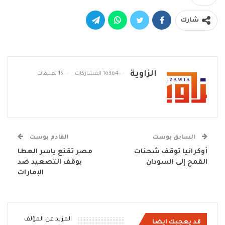
شارك
الزاوية
16364 المشاركات
15 تعليقات
السابق بوست
القادم بوست
أوكرانيا توقف شحنات
مصر تقنع ياسر العطا
القمح إلى السودان
بوقف التصعيد ضد
الإمارات
المزيد عن المؤلف
قد يعجبك ايضا