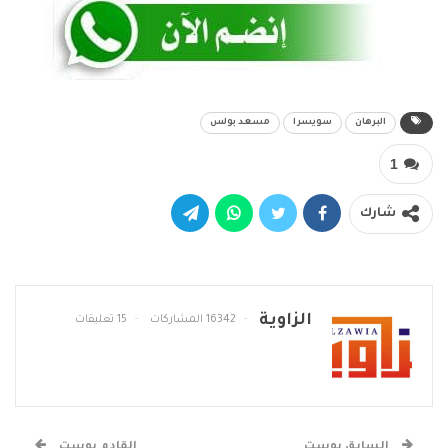
البرهان
سويسرا
مسعد بولس
1
شارك
الزاوية
16342 المشاركات
15 تعليقات
السابق بوست
القادم بوست