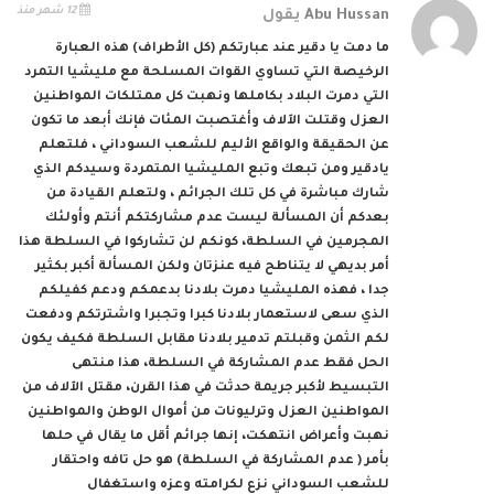
12 شهر منذ
Abu Hussan
يقول
ما دمت يا دقير عند عبارتكم (كل الأطراف) هذه العبارة
الرخيصة التي تساوي القوات المسلحة مع مليشيا التمرد
التي دمرت البلاد بكاملها ونهبت كل ممتلكات المواطنين
العزل وقتلت الآلاف وأغتصبت المئات فإنك أبعد ما تكون
عن الحقيقة والواقع الأليم للشعب السوداني ، فلتعلم
يادقير ومن تبعك وتبع المليشيا المتمردة وسيدكم الذي
شارك مباشرة في كل تلك الجرائم ، ولتعلم القيادة من
بعدكم أن المسألة ليست عدم مشاركتكم أنتم وأولئك
المجرمين في السلطة، كونكم لن تشاركوا في السلطة هذا
أمر بديهي لا يتناطح فيه عنزتان ولكن المسألة أكبر بكثير
جدا ، فهذه المليشيا دمرت بلادنا بدعمكم ودعم كفيلكم
الذي سعى لاستعمار بلادنا كبرا وتجبرا واشترتكم ودفعت
لكم الثمن وقبلتم تدمير بلادنا مقابل السلطة فكيف يكون
الحل فقط عدم المشاركة في السلطة، هذا منتهى
التبسيط لأكبر جريمة حدثت في هذا القرن، مقتل الآلاف من
المواطنين العزل وترليونات من أموال الوطن والمواطنين
نهبت وأعراض انتهكت، إنها جرائم أقل ما يقال في حلها
بأمر ( عدم المشاركة في السلطة) هو حل تافه واحتقار
للشعب السوداني نزع لكرامته وعزه واستغفال