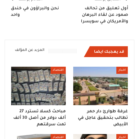
أول تعليق من تحالف
نحن والبراؤون في خندق
صمود عن لقاء البرهان
واحد
والأمريكان في سويسرا
المزيد عن المؤلف
قد يعجبك ايضا
اخبار
اقتصاد
غرفة طوارئ دار حمر
مباحث كسلا تسترد 27
تطالب بتحقيق عاجل في
ألف دولار من أصل 30 ألف
الأبيض
تمت سرقتهم
اخبار
اقتصاد