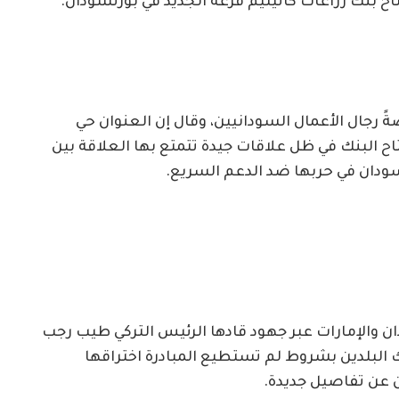
ح بنك زراعات كاتيليم فرعه الجديد في بورتسودان.
 رجال الأعمال السودانيين، وقال إن العنوان حي
رئيسي مبني رقم 479، ويأتي افتتاح البنك في ظل علاقات جيدة تتمتع بها العلاقة بين
لسودان في حربها ضد الدعم السريع.
ن والإمارات عبر جهود قادها الرئيس التركي طيب رجب
 البلدين بشروط لم تستطيع المبادرة اختراقها
ن عن تفاصيل جديدة.