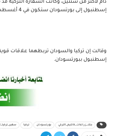
دام لأكثر من سنتين، وكانت السفارة التركية قد 
إسطنبول إلى بورتسودان ستكون في 4 أغسطس، ومن بورتسودان إلى إسطنبول في 5 أغسطس.
وقالت إن تركيا والسودان تربطهما علاقات قوية
إسطنبول ببورتسودان.
بنك_زراعات_كاتليم_التركي
بورتسودان
تركيا
سفير_تركيا_