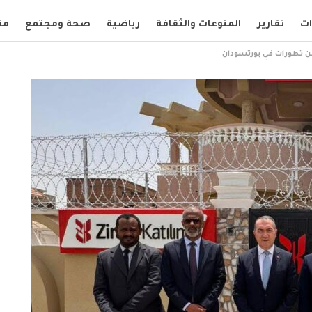
ات
تقارير
المنوعات والثقافة
رياضية
صحة ومجتمع
مق
ن تطورات في بورتسودان