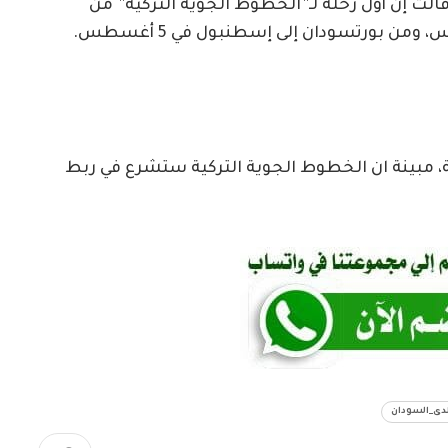
قالت إن أول رحلة لـ”الخطوط الجوية التركية” من
، مبينة ان الخطوط الجوية التركية ستشرع في ربط
لدى_السودان