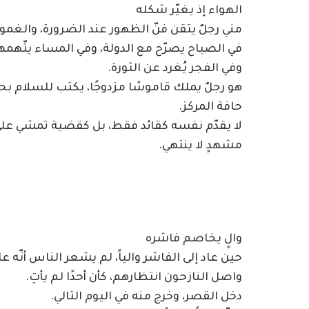
الهواء إذ يغيّر شكله
مني رجلٌ يتقن فنّ الظهور عند الضرورة، والغم
في الصباح يصرّح مع الدولة، وفي المساء يتّهمه
وفي الفجر يُغرد عن الثورة.
هو رجلٌ يملك قاموسًا مزدوجًا، يكتب للسلام 
حافة المركز.
لا يقدّم نفسه كقائد فقط، بل كقضية تمشي على
مشهدٍ لا ينتهي.
والٍ يخاصم فاشره
حين عاد إلى الفاشر والياً، لم يشعر الناس أنّه عا
واصل النازحون انتظارهم، كأن أحدًا لم يأتِ.
دخل القصر، وخرج منه في اليوم التالي.