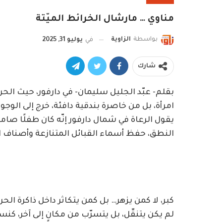
مناوي … مارشال الخرائط الميّتة
بواسطة
الزاوية
في
يوليو 31, 2025
شارك
بقلم- عبّد الجليل سليمان- في دارفور، حيث الحر
امرأة، بل من خاصرة بندقية دافئة، خرج إلى الوجو
يقول الرعاة في شمال دارفور إنّه كان طفلًا صامتً
النطق، حفظ أسماء القبائل المتنازعة وأصناف ال
كبر، لا كمن يزهر… بل كمن يتكاثر داخل ذاكرة الحر
لم يكن يتنقّل، بل يتسرّب من مكانٍ إلى آخر، كنسم