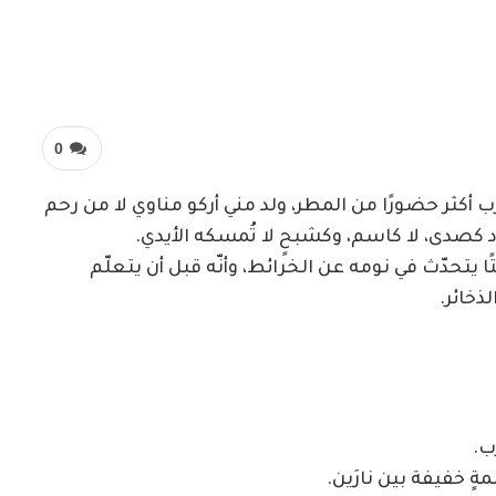
0
ب أكثر حضورًا من المطر، ولد مني أركو مناوي لا من رحم
د كصدى، لا كاسم، وكشبحٍ لا تُمسكه الأيدي.
ا يتحدّث في نومه عن الخرائط، وأنّه قبل أن يتعلّم
ذخائر.
ب.
ةٍ خفيفة بين نارَين.