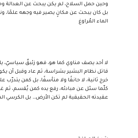
وحين حمل السلاح، لم يكن يبحث عن العدالة وح
بل كان يبحث عن مكانٍ يصير فيه وجهه علمًا، وندا
الماء المُراوغ
لا أحد يصف مناوي كما هو، فهو زئبقٌ سياسيّ، يلم
قاتل نظام البشير بشراسة، ثم عاد وقبل أن يكون
خرج ثانية، لا حانقًا ولا متأسفًا، بل كمن يتدرّب
كلّما سئل عن مبادئه، رفع يده كمن يُقسم، ثم غ
عقيدته الحقيقية لم تكن الأرض… بل الكرسي الذ