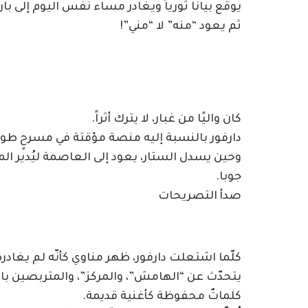
يوقّع بيانًا ثورياً ويغادر مساء نفس اليوم إلى ب
ثم يعود “منه” لا “مني”!
كان واليًا من غبار، لا يترك أثراً.
دارفور بالنسبة إليه منصة مؤقتة في مسرحٍ طوي
وحين يسدل الستار، يعود إلى العاصمة ليُدير الم
جوبا.
صدأ التصريحات
كلّما اشتعلت دارفور، ظهر مناوي كأنّه لم يغادره
يتحدّث عن “الهامش”، والمركز”، والمتربصين بال
كلماتٌ محفوظة كأغنية قديمة.