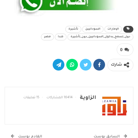
الإمارات
السودانيين
تأشيرة
دول_تسمح_بدخول_السودانيين_دون_تأشيرة
كندا
مصر
0
شارك
الزاوية
16414 المشاركات
15 تعليقات
السابق بوست
القادم بوست