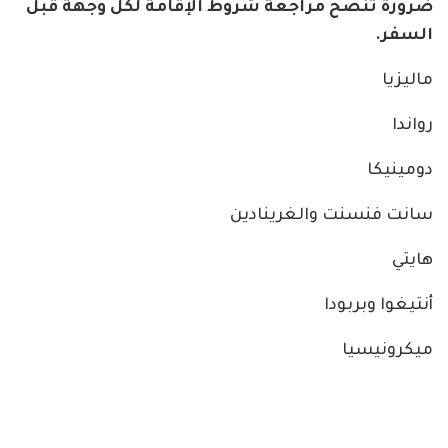
ضرورة تُنصح مراجعة شروط الإقامة لكل وجهة قبل
السفر.
ماليزيا
رواندا
دومينيكا
سانت فنسنت والغرينادين
هايتي
أنتيغوا وبربودا
ميكرونيسيا