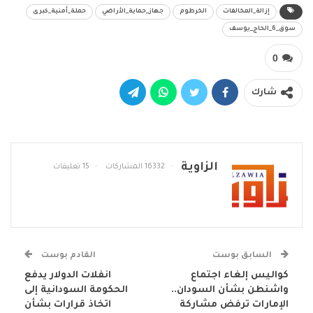
إزالة_المخالفات
الخرطوم
جهاز_حماية_الأراضي
حملة_أمنية_كبرى
سوق_6_الحاج_يوسف
0
شارك
الزاوية
16332 المشاركات
15 تعليقات
السابق بوست
القادم بوست
كواليس إلغاء اجتماع
انفلات الدولار يدفع
واشنطن بشأن السودان..
الحكومة السودانية إلى
الإمارات ترفض مشاركة
اتخاذ قرارات بشأن