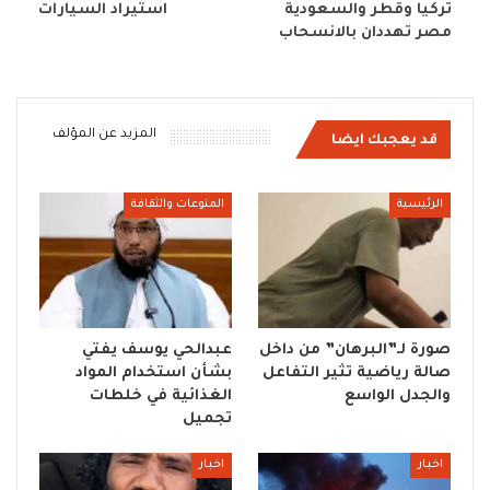
تركيا وقطر والسعودية
استيراد السيارات
مصر تهددان بالانسحاب
المزيد عن المؤلف
قد يعجبك ايضا
الرئيسية
المنوعات والثقافة
صورة لـ”البرهان” من داخل
عبدالحي يوسف يفتي
صالة رياضية تثير التفاعل
بشأن استخدام المواد
والجدل الواسع
الغذائية في خلطات
تجميل
اخبار
اخبار