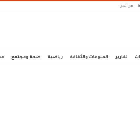
من نحن
ات
تقارير
المنوعات والثقافة
رياضية
صحة ومجتمع
مق