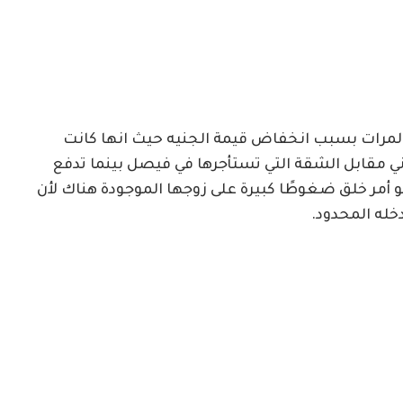
المرات بسبب انخفاض قيمة الجنيه حيث انها كانت
والي 120 ألف جنيه سوداني مقابل الشقة التي تستأجرها في فيصل بينما تدفع
400 جنيه سوداني، وهو أمر خلق ضغوطًا كبيرة على زوجها الموجودة هناك لأن
خله المحدود.