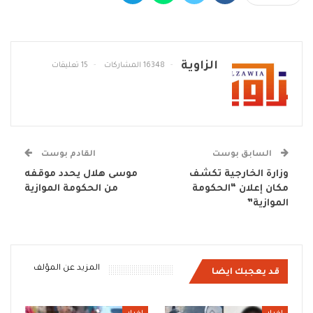
الزاوية
16348 المشاركات
15 تعليقات
السابق بوست
القادم بوست
وزارة الخارجية تكشف
موسى هلال يحدد موقفه
مكان إعلان “الحكومة
من الحكومة الموازية
الموازية”
المزيد عن المؤلف
قد يعجبك ايضا