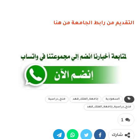
التقديم من رابط الجامعة من هنا
السعودية
جامعة_الملك_فهد
منح_دراسية
منح_دراسية_جامعة_الملك_فهد
1
شارك