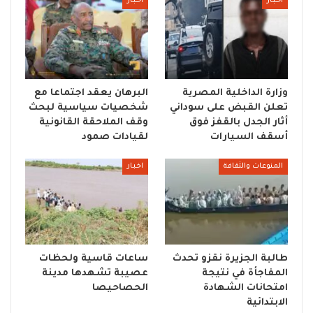
اخبار
اخبار
وزارة الداخلية المصرية
البرهان يعقد اجتماعا مع
تعلن القبض على سوداني
شخصيات سياسية لبحث
أثار الجدل بالقفز فوق
وقف الملاحقة القانونية
أسقف السيارات
لقيادات صمود
المنوعات والثقافة
اخبار
طالبة الجزيرة نقزو تحدث
ساعات قاسية ولحظات
المفاجأة في نتيجة
عصيبة تشهدها مدينة
امتحانات الشهادة
الحصاحيصا
الابتدائية