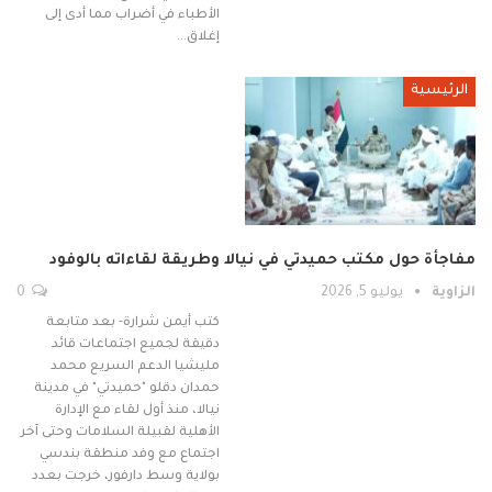
الأطباء في أضراب مما أدى إلى
إغلاق…
الرئيسية
مفاجأة حول مكتب حميدتي في نيالا وطريقة لقاءاته بالوفود
الزاوية
يوليو 5, 2026
0
كتب أيمن شرارة- بعد متابعة
دقيقة لجميع اجتماعات قائد
مليشيا الدعم السريع محمد
حمدان دقلو "حميدتي" في مدينة
نيالا، منذ أول لقاء مع الإدارة
الأهلية لقبيلة السلامات وحتى آخر
اجتماع مع وفد منطقة بندسي
بولاية وسط دارفور، خرجت بعدد