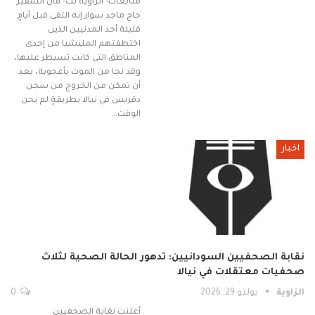
متابعات- الزاوية نت- قال السفير
حاج ماجد سوار إنه التقى قبل أيامٍ
قليلة أحد المدنيين الذين
اختطفتهم المليشيا من إحدى
المناطق التي كانت تسيطر عليها،
وقد نجا من الموت بأعجوبة، بعد
أن تمكن من الخروج من سجن
دقريس في نيالا بطريقةٍ لم يحن
الوقت…
اخبار
نقابة الصحفيين السودانيين: تدهور الحالة الصحية لثلاث
صحفيات معتقلات في نيالا
الزاوية
يوليو 29, 2026
0
أعلنت نقابة الصحفيين