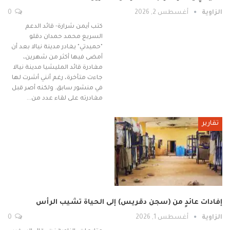
الزاوية
أغسطس 2, 2026
0
كتب أيمن شرارة- قائد الدعم
السريع محمد حمدان دقلو
"حميدتي" يغادر مدينة نيالا بعد أن
أمضى فيها أكثر من شهرين،
مغادرة قائد المليشيا مدينة نيالا
جاءت متأخرة، رغم أنني أشرت لها
في منشور سابق. ولكنه أصر قبل
مغادرته على لقاء عدد من…
تقارير
إفادات عائدٍ من (سجن دقريس) إلى الحياة تشيب الرأس
الزاوية
أغسطس 1, 2026
0