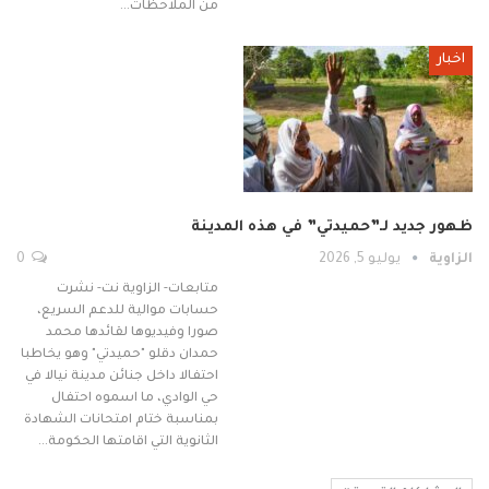
من الملاحظات…
اخبار
ظهور جديد لـ”حميدتي” في هذه المدينة
الزاوية
يوليو 5, 2026
0
متابعات- الزاوية نت- نشرت
حسابات موالية للدعم السريع،
صورا وفيديوها لقائدها محمد
حمدان دقلو "حميدتي" وهو يخاطبا
احتفالا داخل جنائن مدينة نيالا في
حي الوادي، ما اسموه احتفال
بمناسبة ختام امتحانات الشهادة
الثانوية التي اقامتها الحكومة…