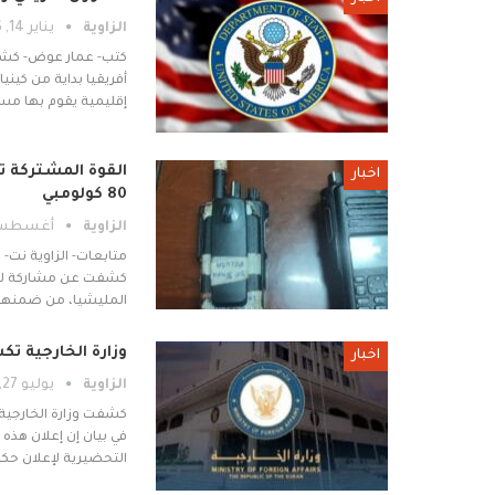
الزاوية
يناير 14, 2026
كتب- عمار عوض- كشفت 
إقليمية يقوم بها مس
اخبار
80 كولومبي
الزاوية
أغسطس 3, 25
متابعات- الزاوية نت-
كشفت عن مشاركة لاف
المليشيا، من ضمنهم 
وزارة الخارجية تك
اخبار
الزاوية
يوليو 27, 2025
كشفت وزارة الخارجية 
في بيان إن إعلان هذه 
التحضيرية لإعلان حكو