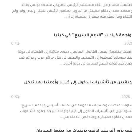
ت- كشفت مصادر عن لقاء مستشار الرئيس الأمريكي مسعد بولس بقائد
محمد حمدان دقلو حميدتي في نيروبي بحضور الرئيس الكيني وليام روتو. ولم
لقاء وما أسفر منه بصورة رسمية؛ إلا أن…
واجهة قيادات “الدعم السريع” في كينيا
0
 رفعت منظمة العمل القانوني العالمي، دعوى جنائية إلى القضاء في دولة
، نيابة عن 12 مواطنا سودانيا تعرضوا إلى التعذيب والعنف في ظل جرائم حرب وجرائم ضد
كوى ضد قوات الدعم السريع في دولة أخرى. …
انيين من تأشيرات الدخول إلى كينيا وأوغندا بعد تدخل
0
- تداولت منصات وحسابات مدعومة من تحالف تأسيس والدعم السريع،
ودانيين من تأشيرات الدخول إلى كينيا وأوغندا نتيجة جهود قائد قوات
مدان دقلو (حميدتي). وجاء نص الادعاء على…
ع يزور أفريقيا لوضع ترتيبات من بينها السودان