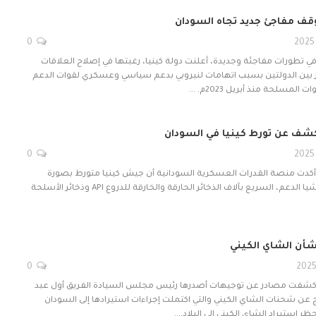
قف مفاجئ جديد تجاه السودان
0
في تطورات مفاجئة وجديدة، أعلنت دولة كينيا، رغبتها في إصلاح العلاقات
ر بين الدولتين بسبب اتهامات لنيروبي بدعم سياسي وعسكري لقوات الدعم
 المسلحة منذ أبريل 2023م. …
لكشف عن تورط كينيا في السودان
0
 أكدت منصة القدرات العسكرية السودانية أن جيش كينيا متورط بصورة
مباشرة في إمداد مليشيا الدعم، السريع بآلاف الذخائر الحارقة والخارقة للدروع API وذخائر الأسلحة
شأن الشاي الكيني
0
- كشفت مصادر عن توجيهات أصدرها رئيس مجلس السيادة الفريق أول عبد
راج عن شحنات الشاي الكيني والتي اكتملت إجراءات استيرادها إلى السودان
حظر استيراد الشاي الكيني إلى البلاد.…