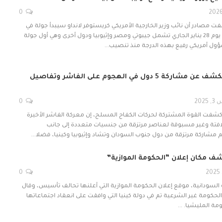
0
مصادر أن نائب وزير الخارجية الأمريكي كريستوفر لانداو سيبدأ جولة في
أفريقيا بداية من كينيا يوم 28 يناير الجاري تشمل جيبوتي ومصر وإثيوبيا ودول أخرى وهي أول جولة
ؤول أمريكي رفيع بهذه الدرجة منذ تنصيب…
القوة المشتركة تكشف عن مشاركة 5 دول في الهجوم على الفاشر وتفاصيل
20
0
 كشفت القوة المشتركة لحركات الكفاح المسلح، إن معركة الفاشر الأخيرة
تة وغير مسبوقة لعناصر مرتزقة من جنسيات متعددة إلى جانب
مشاركة مرتزقة من دول جنوب السودان وتشاد وإثيوبيا وكينيا، فضلا…
شف مكان إعلان “الحكومة الموازية”
0
السودانية، موقع إعلان الحكومة الموازية التي أعلنها تحالف تأسيس، وقال
الحكومة غير الشرعية تم في دولة كينيا التي وافقت على انعقاد اجتماعاتها
مة المليشيا. …