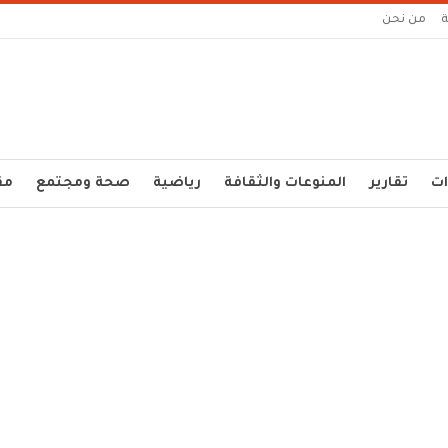
من نحن
ات
تقارير
المنوعات والثقافة
رياضية
صحة ومجتمع
مق