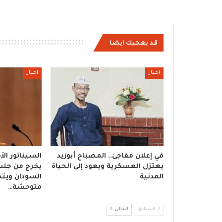
قد يعجبك ايضا
اخبار
اخبار
في إعلان مفاجئ.. المصباح أبوزيد
السيناتور ال
يعتزل العسكرية ويعود إلى الحياة
يخرج من جل
المدنية
السودان ويت
متوحشة…
السابق
التالي