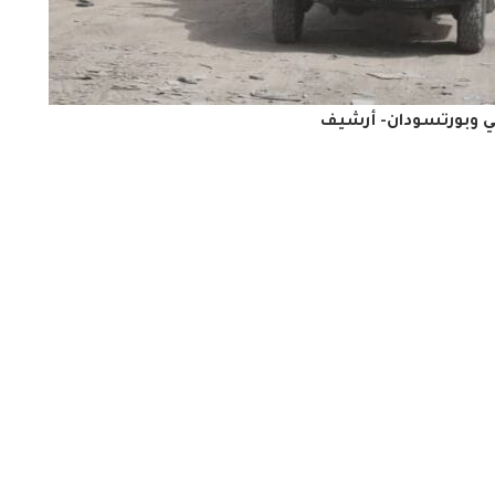
في وبورتسودان- أرشيف