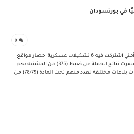
ا في بورتسودان
0
متابعات- الزاوية نت- فرض القوة الأمنية طوق أمني اشتركت فيه 6 تشكيلات عسكرية، حصار مواقع
وتمركزات الجريمة في مدينة بورتسودان، حيث أسفرت نتائج الحملة عن ضبط (375) من المشتبه بهم
وبعد اخضاعهم للتحري الميداني تم اتخاذ إجراءات بلاغات مختلفة لعدد منهم تحت المادة (78/79) من