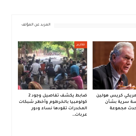
المزيد عن المؤلف
تقارير
أمريكي كريس هولين
ضابط يكشف تفاصيل وجود 2
سة سرية بشأن
كولومبيا بالخرطوم وأخطر شبكات
حدث مجموعة
المخدرات تقودها نساء ودور
عربات…