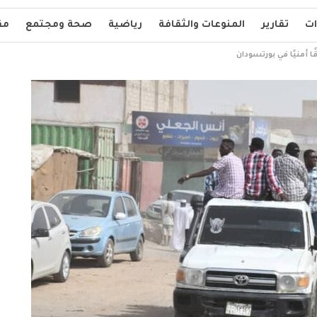
ات
تقارير
المنوعات والثقافة
رياضية
صحة ومجتمع
مق
منيًا في بورتسودان