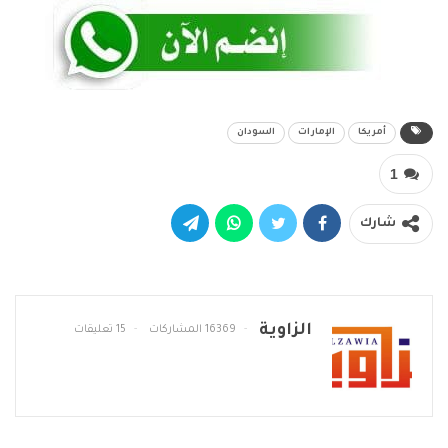
أمريكا
الإمارات
السودان
1
شارك
الزاوية
16369 المشاركات
15 تعليقات