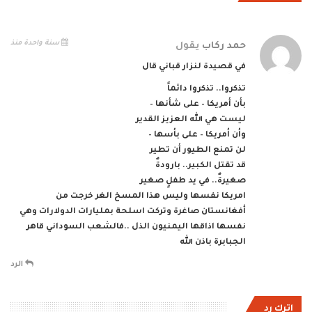
سنة واحدة منذ
حمد ركاب
يقول
في قصيدة لنزار قباني قال
تذكروا.. تذكروا دائماً
بأن أمريكا – على شأنها –
ليست هي الله العزيز القدير
وأن أمريكا – على بأسها –
لن تمنع الطيور أن تطير
قد تقتل الكبير.. بارودةٌ
صغيرةٌ.. في يد طفلٍ صغير
امريكا نفسها وليس هذا المسخ الغر خرجت من
أفغانستان صاغرة وتركت اسلحة بمليارات الدولارات وهي
نفسها اذاقها اليمنيون الذل ..فالشعب السوداني قاهر
الجبابرة باذن الله
الرد
اترك رد