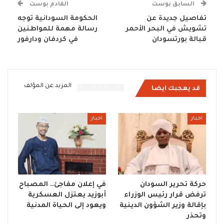
السابق بوست
القادم بوست
تفاصيل جديدة عن
الحكومة السودانية توجه
تشويش في البحر الأحمر
رسالة مهمة للمواطنين
قبالة بورتسودان
في كردفان ودارفور
المزيد عن المؤلف
قد يعجبك ايضا
اخبار
اخبار
حركة تحرير السودان
في إعلان مفاجئ.. المصباح
ترفض قرار رئيس الوزراء
أبوزيد يعتزل العسكرية
بإقالة وزير الشؤون الدينية
ويعود إلى الحياة المدنية
وتحذر