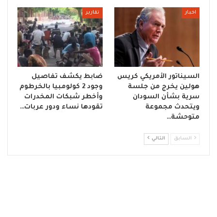
اخبار
تقارير
السيناتور الأمريكي كريس
ضابط يكشف تفاصيل
هولين يخرج من جلسة
وجود 2 كولومبيا بالخرطوم
سرية بشأن السودان
وأخطر شبكات المخدرات
ويتحدث مجموعة
تقودها نساء ودور عربات…
متوحشة…
السابق
التالي