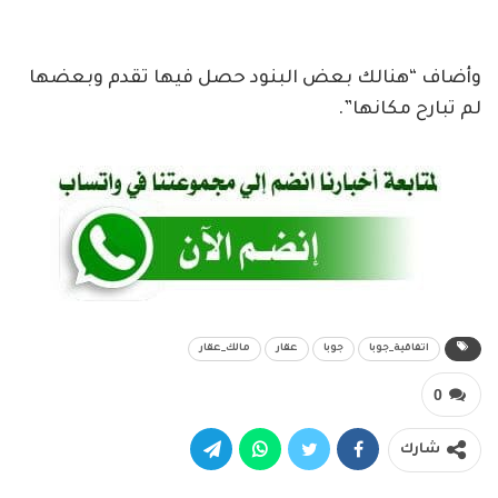
وأضاف “هنالك بعض البنود حصل فيها تقدم وبعضها
لم تبارح مكانها”.
اتفاقية_جوبا
جوبا
عقار
مالك_عقار
0
شارك