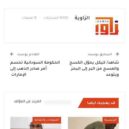
الزاوية
16332 المشاركات
15 تعليقات
السابق بوست
القادم بوست
شاهد/ كيكل يحوّل الكسح
الحكومة السودانية تحسم
والمسح من البر إلى البحر
أمر صادر الذهب إلى
ويتوعد
الإمارات
المزيد عن المؤلف
قد يعجبك ايضا
الرئيسية
المنوعات والثقافة