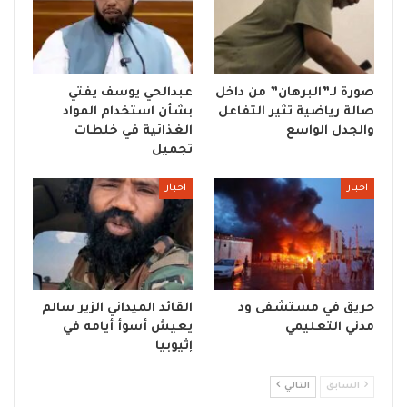
صورة لـ”البرهان” من داخل
عبدالحي يوسف يفتي
صالة رياضية تثير التفاعل
بشأن استخدام المواد
والجدل الواسع
الغذائية في خلطات
تجميل
اخبار
اخبار
حريق في مستشفى ود
القائد الميداني الزير سالم
مدني التعليمي
يعيش أسوأ أيامه في
إثيوبيا
السابق
التالي