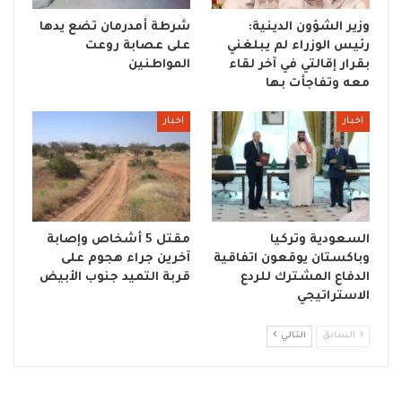
وزير الشؤون الدينية:
شرطة أمدرمان تضع يدها
رئيس الوزراء لم يبلغني
على عصابة روعت
بقرار إقالتي في آخر لقاء
المواطنين
معه وتفاجأت بها
اخبار
اخبار
السعودية وتركيا
مقتل 5 أشخاص وإصابة
وباكستان يوقعون اتفاقية
آخرين جراء هجوم على
الدفاع المشترك للردع
قربة التميد جنوب الأبيض
الاستراتيجي
السابق
التالي