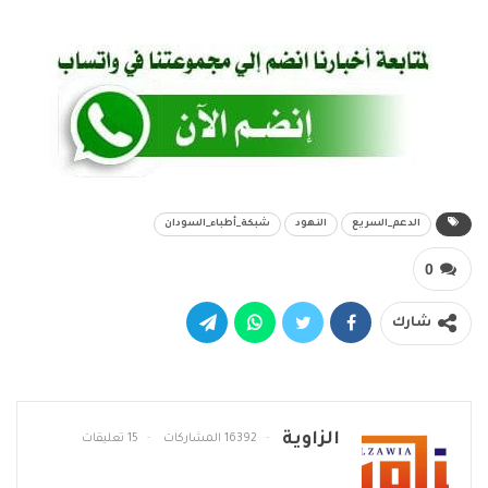
الدعم_السريع
النهود
شبكة_أطباء_السودان
0
شارك
الزاوية
16392 المشاركات
15 تعليقات