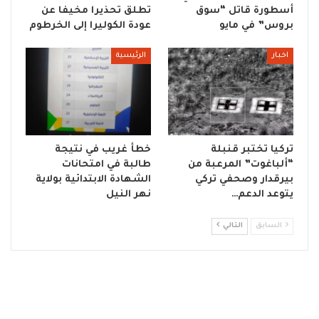
أسطورة قاتل “سوق
تطلق تحذيرا مخيفا عن
بروس” في مايو
عودة الكوليرا إلى الخرطوم
اخبار
الرئيسية
تركيا تختبر قنبلة
خطأ غريب في نتيجة
“ألباغوت” المرعبة من
طالبة في امتحانات
بيرقدار وصحفي تركي
الشهادة الابتدائية بولاية
يتوعد الدعم…
نهر النيل
السابق
التالي