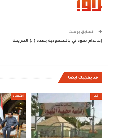
السابق بوست
إعـ ـدام سوداني بالسعودية بهذه (..) الجريمة
قد يعجبك ايضا
اخبار
اقتصاد