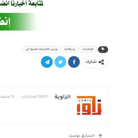
الإمارات
بريطانيا
وزير_الخارجية_السوداني
شارك
الزاوية
16353 المشاركات
15 تعليقات
السابق بوست