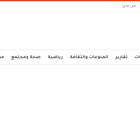
من نحن
ات
تقارير
المنوعات والثقافة
رياضية
صحة ومجتمع
مق