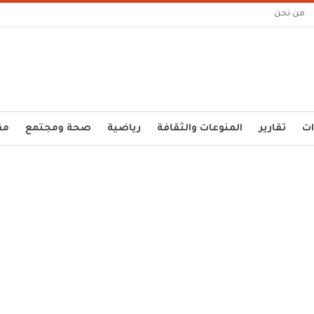
من نحن
ات
تقارير
المنوعات والثقافة
رياضية
صحة ومجتمع
مق